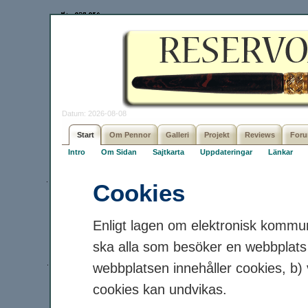
Datum: 2026-08-08
Start
Om Pennor
Galleri
Projekt
Reviews
For
Intro
Om Sidan
Sajtkarta
Uppdateringar
Länkar
Cookies
Enligt lagen om elektronisk kommuni
ska alla som besöker en webbplats 
webbplatsen innehåller cookies, b) 
cookies kan undvikas.