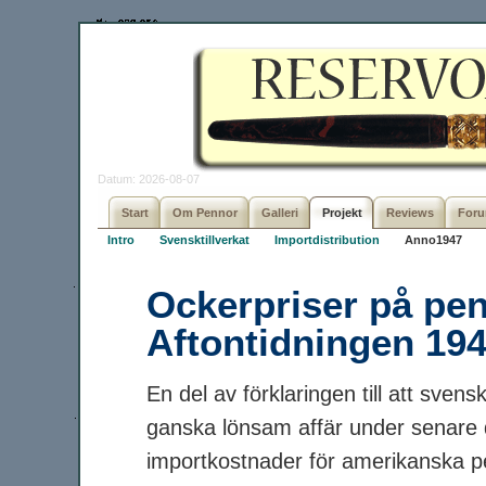
Datum: 2026-08-07
Start
Om Pennor
Galleri
Projekt
Reviews
For
Intro
Svensktillverkat
Importdistribution
Anno1947
Ockerpriser på penn
Aftontidningen 19
En del av förklaringen till att sven
ganska lönsam affär under senare 
importkostnader för amerikanska pe