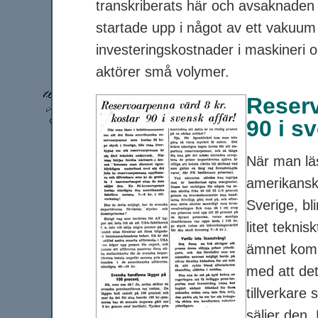
transkriberats här och avsaknaden 
startade upp i något av ett vakuum
investeringskostnader i maskineri o
aktörer små volymer.
Reserv
90 i sv
När man läs
amerikansk
Sverige, bl
litet tekni
ämnet komm
med att de
tillverkar
säljer den