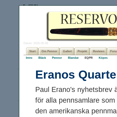
Datum: 2026-08-08
Start
Om Pennor
Galleri
Projekt
Reviews
For
Intro
Bläck
Pennor
Blandat
EQPR
Köpes
Eranos Quarte
Paul Erano's nyhetsbrev är
för alla pennsamlare som 
den amerikanska pennmar