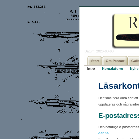
Datum: 2026-08-08
Start
Om Pennor
Galle
Intro
Kontaktform
Nyhe
Läsarkon
Det finns flera olika sätt 
uppdateras och några intr
E-postadres
Den naturliga e-postadress
denna.