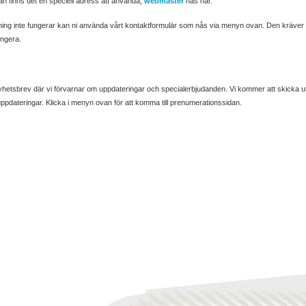
an finns det en speciell adress att använda,
webmaster
nås här.
g inte fungerar kan ni använda vårt kontaktformulär som nås via menyn ovan. Den kräver do
ungera.
 nyhetsbrev där vi förvarnar om uppdateringar och specialerbjudanden. Vi kommer att skicka 
ppdateringar. Klicka i menyn ovan för att komma till prenumerationssidan.