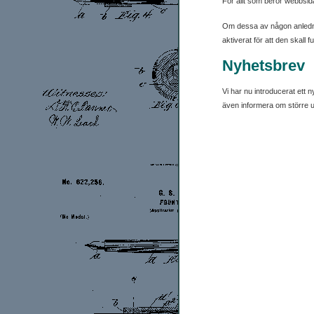
För allt som berör webbsid
Om dessa av någon anlednin
aktiverat för att den skall f
Nyhetsbrev
Vi har nu introducerat ett
även informera om större u