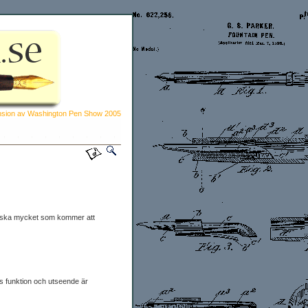
sion av Washington Pen Show 2005
 ganska mycket som kommer att
s funktion och utseende är