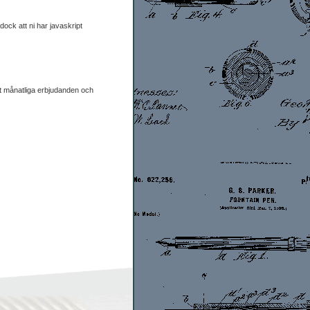
ck att ni har javaskript
ut månatliga erbjudanden och